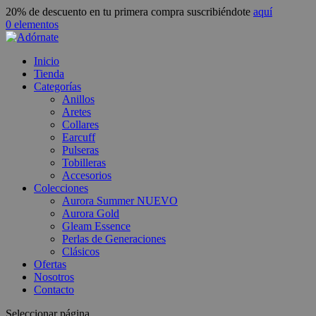
20% de descuento en tu primera compra suscribiéndote
aquí
0 elementos
Inicio
Tienda
Categorías
Anillos
Aretes
Collares
Earcuff
Pulseras
Tobilleras
Accesorios
Colecciones
Aurora Summer
NUEVO
Aurora Gold
Gleam Essence
Perlas de Generaciones
Clásicos
Ofertas
Nosotros
Contacto
Seleccionar página