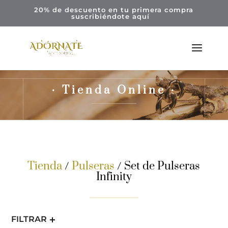
20% de descuento en tu primera compra
suscribiéndote
aquí
· Tienda Online ·
Tienda
/
Pulseras
/ Set de Pulseras
Infinity
FILTRAR