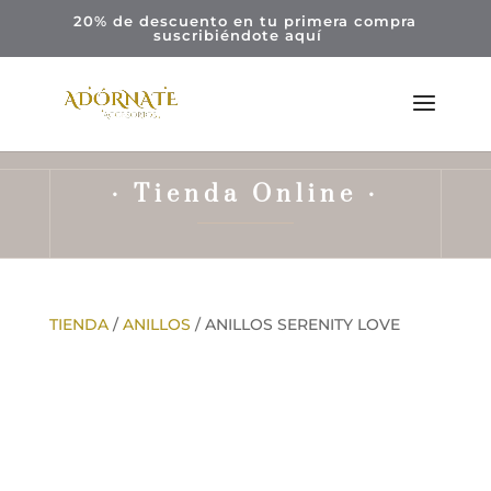
20% de descuento en tu primera compra
suscribiéndote
aquí
· Tienda Online ·
TIENDA
/
ANILLOS
/ ANILLOS SERENITY LOVE