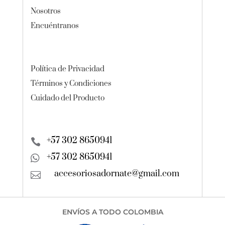
Nosotros
Encuéntranos
Política de Privacidad
Términos y Condiciones
Cuidado del Producto
+57 302 8650941

+57 302 8650941

accesoriosadornate@gmail.com

ENVÍOS A TODO COLOMBIA