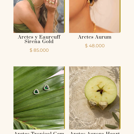
Aretes y Eaurcuff
Aretes Aurum
Sirena Gold
$
48.000
$
85.000
Aretes Tropical Gem
Aretes Aurora Heart