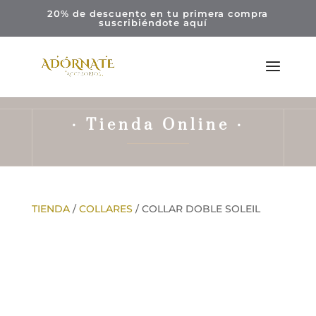
20% de descuento en tu primera compra
suscribiéndote
aquí
· Tienda Online ·
TIENDA
/
COLLARES
/ COLLAR DOBLE SOLEIL
¡Oferta!