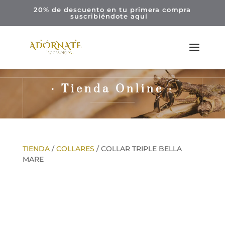
20% de descuento en tu primera compra
suscribiéndote
aquí
· Tienda Online ·
TIENDA
/
COLLARES
/ COLLAR TRIPLE BELLA
MARE