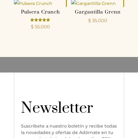
Pulsera Crunch
Gargantilla Grenn
$
35.000
Valorado
$
55.000
con
5.00
de 5
Newsletter
Suscríbete a nuestro boletín y recibe todas
la novedades y ofertas de Adórnate en tu