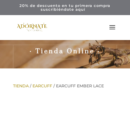
20% de descuento en tu primera compra
suscribiéndote
aquí
· Tienda Online ·
TIENDA
/
EARCUFF
/ EARCUFF EMBER LACE