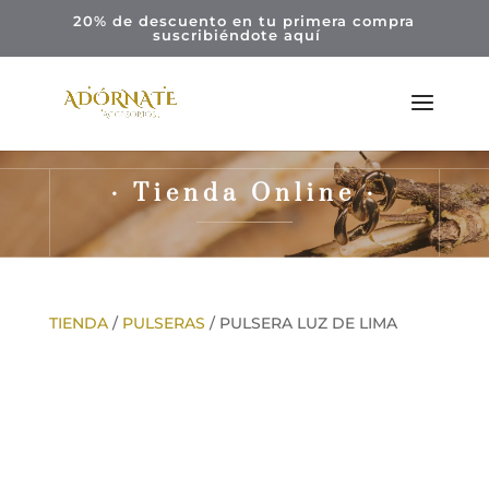
20% de descuento en tu primera compra
suscribiéndote
aquí
· Tienda Online ·
TIENDA
/
PULSERAS
/ PULSERA LUZ DE LIMA