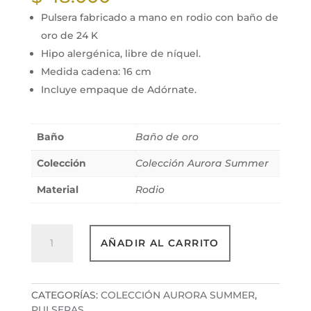
Pulsera fabricado a mano en rodio con baño de
oro de 24 K
Hipo alergénica, libre de níquel.
Medida cadena: 16 cm
Incluye empaque de Adórnate.
Baño
Baño de oro
Colección
Colección Aurora Summer
Material
Rodio
Pulsera
AÑADIR AL CARRITO
Luz
de
lima
cantidad
CATEGORÍAS:
COLECCIÓN AURORA SUMMER
,
PULSERAS