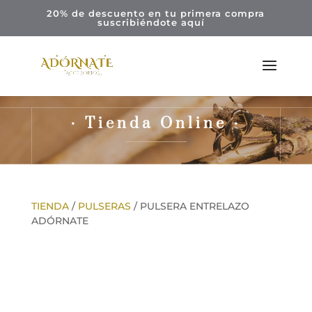
20% de descuento en tu primera compra
suscribiéndote
aquí
· Tienda Online ·
TIENDA
/
PULSERAS
/ PULSERA ENTRELAZO
ADÓRNATE