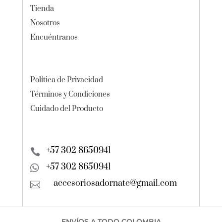
Tienda
Nosotros
Encuéntranos
Política de Privacidad
Términos y Condiciones
Cuidado del Producto
+57 302 8650941

+57 302 8650941

accesoriosadornate@gmail.com

ENVÍOS A TODO COLOMBIA