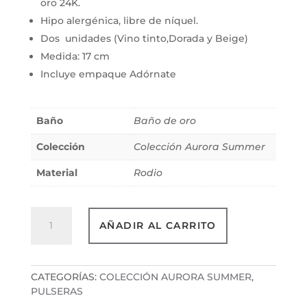
oro 24K.
Hipo alergénica, libre de níquel.
Dos unidades (Vino tinto,Dorada y Beige)
Medida: 17 cm
Incluye empaque Adórnate
Baño
Baño de oro
Colección
Colección Aurora Summer
Material
Rodio
Set
AÑADIR AL CARRITO
de
Pulseras
Nacaré
cantidad
CATEGORÍAS:
COLECCIÓN AURORA SUMMER
,
PULSERAS