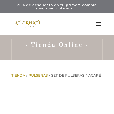
20% de descuento en tu primera compra
suscribiéndote
aquí
· Tienda Online ·
TIENDA
/
PULSERAS
/ SET DE PULSERAS NACARÉ