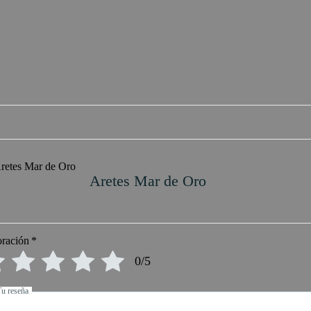
Aretes Mar de Oro
oración
*
0/5
Tu reseña