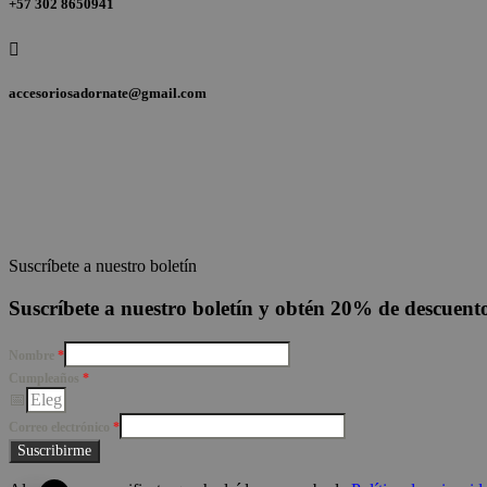
+57 302 8650941

accesoriosadornate@gmail.com
Suscríbete a nuestro boletín
Suscríbete a nuestro boletín y obtén 20% de descuen
Nombre
*
Cumpleaños
*
Correo electrónico
*
Suscribirme