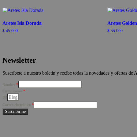
Aretes Isla Dorada
Aretes Golden
$
45.000
$
55.000
Newsletter
Suscríbete a nuestro boletín y recibe todas la novedades y ofertas de 
Nombre
*
Cumpleaños
*
Correo electrónico
*
Suscribirme