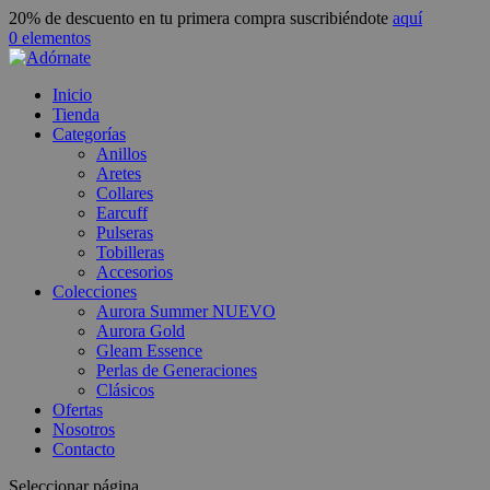
20% de descuento en tu primera compra suscribiéndote
aquí
0 elementos
Inicio
Tienda
Categorías
Anillos
Aretes
Collares
Earcuff
Pulseras
Tobilleras
Accesorios
Colecciones
Aurora Summer
NUEVO
Aurora Gold
Gleam Essence
Perlas de Generaciones
Clásicos
Ofertas
Nosotros
Contacto
Seleccionar página