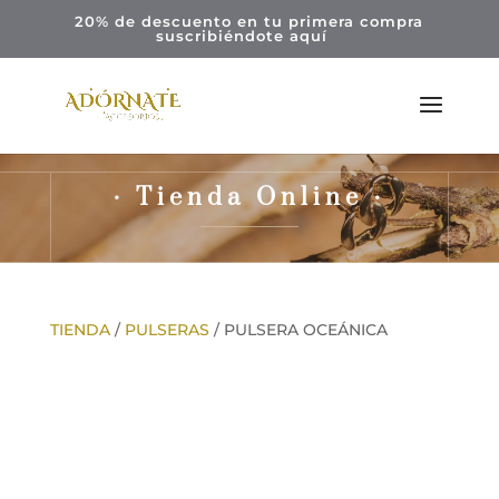
20% de descuento en tu primera compra
suscribiéndote
aquí
· Tienda Online ·
TIENDA
/
PULSERAS
/ PULSERA OCEÁNICA