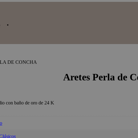
e ·
RLA DE CONCHA
idades
Aretes Perla de 
dio con baño de oro de 24 K
.
ro
Clásicos