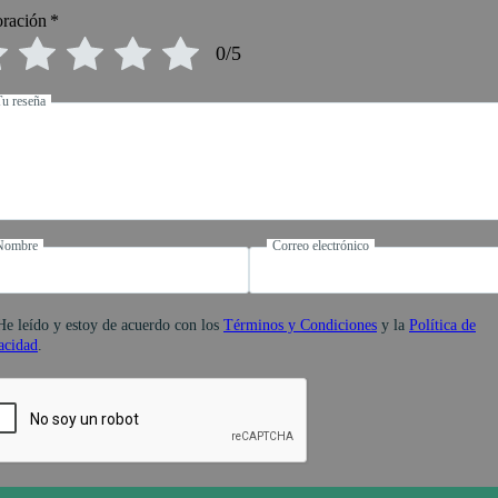
oración
*
0/5
Tu reseña
Nombre
Correo electrónico
He leído y estoy de acuerdo con los
Términos y Condiciones
y la
Política de
acidad
.