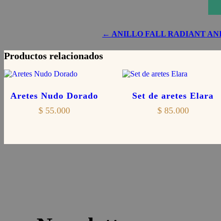
←
ANILLO FALL RADIANT
AN
Productos relacionados
Aretes Nudo Dorado
Set de aretes Elara
$
55.000
$
85.000