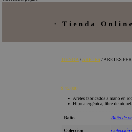
· Tienda Onlin
TIENDA
/
ARETES
/ ARETES PE
Últimas un
$
45.000
Aretes fabricados a mano en ro
Hipo alergénica, libre de níquel
Baño
Baño de o
Colección
Colección 