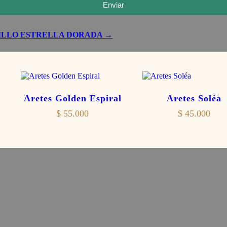
Enviar
ILLO ESTRELLA DORADA
→
Aretes Golden Espiral
Aretes Soléa
$
55.000
$
45.000