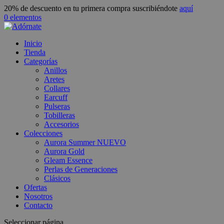
20% de descuento en tu primera compra suscribiéndote
aquí
0 elementos
Inicio
Tienda
Categorías
Anillos
Aretes
Collares
Earcuff
Pulseras
Tobilleras
Accesorios
Colecciones
Aurora Summer
NUEVO
Aurora Gold
Gleam Essence
Perlas de Generaciones
Clásicos
Ofertas
Nosotros
Contacto
Seleccionar página